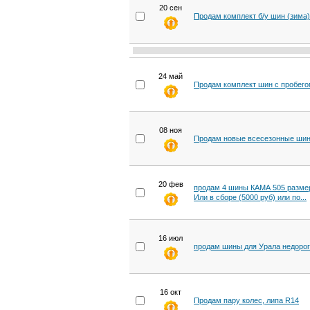
20 сен
Продам комплект б/у шин (зима) 
24 май
Продам комплект шин с пробего
08 ноя
Продам новые всесезонные шины
20 фев
продам 4 шины КАМА 505 размер
Или в сборе (5000 руб) или по...
16 июл
продам шины для Урала недорого
16 окт
Продам пару колес, липа R14