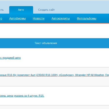
сть
Авто
Создать сайт
то
Автофирмы
Новости
Автокредиты
Фотоальбомы
Текст объявления
 с продажей авто
ные R16 б/у (комплект 4шт.)235/60 R16 100Н, «Goodyear», Wrangler HP All Weather, Г
она. цена указана за 4 штуки. R15.