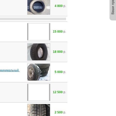
4 800
р.
15 000
р.
18 000
р.
с минимальный.
5 000
р.
12 500
р.
2 500
р.