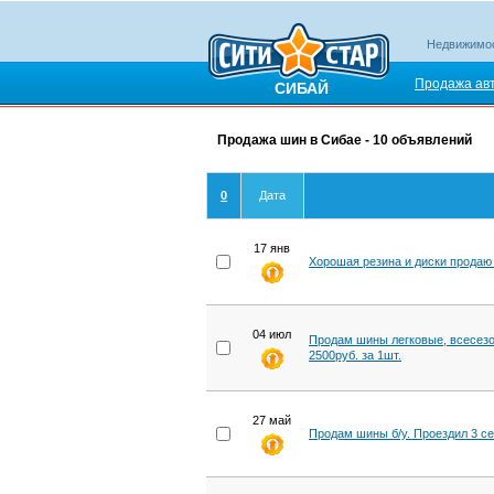
Недвижимо
Продажа ав
СИБАЙ
Продажа шин в Сибае - 10 объявлений
0
Дата
17 янв
Хорошая резина и диски продаю
04 июл
Продам шины легковые, всесезон
2500руб. за 1шт.
27 май
Продам шины б/у. Проездил 3 сез