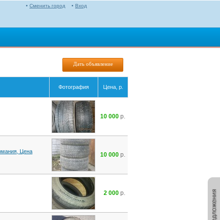
Сменить город
Вход
Дать объявление
Фотография
Цена, р.
10 000
р.
ермания, Цена
10 000
р.
2 000
р.