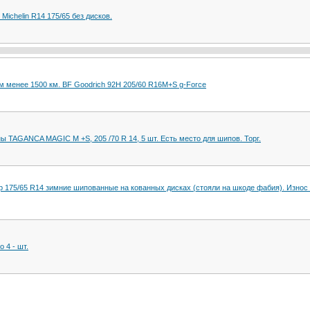
Michelin R14 175/65 без дисков.
м менее 1500 км. BF Goodrich 92H 205/60 R16M+S g-Force
 TAGANCA MAGIC M +S, 205 /70 R 14, 5 шт. Есть место для шипов. Торг.
 175/65 R14 зимние шипованные на кованных дисках (стояли на шкоде фабия). Изно
 4 - шт.